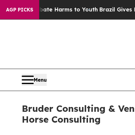
und to Abate Harms to Youth
Brazil Gives Parents
AGP PICKS
Menu
Bruder Consulting & Vent
Horse Consulting