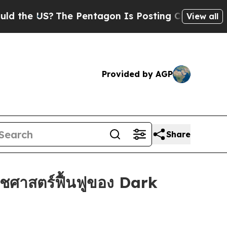
e US?
The Pentagon Is Posting Cryptic Biblical M
View all
Provided by AGP
Share
ชศาสตร์ฟื้นฟูของ Dark