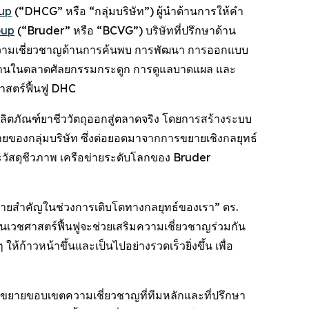
oup
(“DHCG” หรือ “กลุ่มบริษัท”) ผู้นำด้านการให้คำ
oup
(“Bruder” หรือ “BCVG”) บริษัทที่ปรึกษาด้าน
จากความเชี่ยวชาญด้านการค้นพบ การพัฒนา การออกแบบ
สานในตลาดศัลยกรรมกระดูก การดูแลบาดแผล และ
าสตร์ฟื้นฟู DHC
ห้ผลิตภัณฑ์ยาชีววัตถุออกสู่ตลาดจริง โดยการสร้างระบบ
ของกลุ่มบริษัท ซึ่งต่อยอดมาจากการขยายเชิงกลยุทธ์
และวัสดุชีวภาพ เครือข่ายระดับโลกของ Bruder
ดหมายสำคัญในช่วงการเติบโตทางกลยุทธ์ของเรา” ดร.
นเวชศาสตร์ฟื้นฟูจะช่วยเสริมความเชี่ยวชาญร่วมกัน
ก้าวหน้าขึ้นและเป็นไปอย่างรวดเร็วยิ่งขึ้น เพื่อ
รถขยายขอบเขตความเชี่ยวชาญที่ทีมหลักและที่ปรึกษา