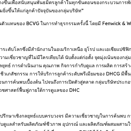
างขึ้นเพื่อสนับสนุนพันธมิตรลูกค้าในทุกขั้นตอนของกระบวนการ
ิ่งขึ้นให้แก่ลูกค้าปัจจุบันของกลุ่มบริษัท”
นตัวแทนของ BCVG ในการทำธุรกรรมครั้งนี้ โดยมี Fenwick & 
ะดับโลกซึ่งมีสำนักงานในอเมริกาเหนือ ยุโรป และเอเชียแปซิฟิก ก่
ี่ยวชาญที่ไม่มีใครเทียบได้ นับตั้งแต่ก่อตั้ง จุดมุ่งเน้นของกลุ
นกลยุทธ์ การดำเนินงาน คุณภาพ กิจการกำกับดูแล การผลิต การสร
รรมชีวเภสัชกรรม การให้บริการลูกค้าระดับพรีเมียมของ DHCG ม
้นตอนการค้นพบเบื้องต้น ไปจนถึงการเปิดตัวสู่ตลาด กลุ่มบริษัทปร
วชศาสตร์ฟื้นฟูภายใต้การดูแลของ DHC
ที่ปรึกษาเชิงกลยุทธ์แบบครบวงจร มีความเชี่ยวชาญในการค้น
บดูแลสำหรับผลิตภัณฑ์ชีวภาพ อุปกรณ์ และผลิตภัณฑ์ผสมผสาน