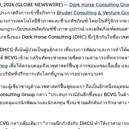
n. 10, 2026 (GLOBE NEWSWIRE) --
Dark Horse Consulting Gr
จะประกาศถึงการเข้าซื้อกิจการ
Bruder Consulting & Venture Gr
โลกในวงการเทคโนโลยีชีวภาพและชีวเภสัชภัณฑ์ โดยเป็นที่รู้จัก
มกฎระเบียบของผลิตภัณฑ์ชีวภาพ อุปกรณ์ และผลิตภัณฑ์ผสมผ
หนึ่งของ Dark Horse Consulting (DHC) ซึ่งรู้จักกันในชื่อเวชศ
อง DHCG ที่เน้นผู้ป่วยเป็นศูนย์กลาง เพื่อเร่งการพัฒนาและการทำใ
ได้ BCVG เข้ามาเสริมทัพจะช่วยขยายขีดความสามารถที่หลากหลาย
ting
เพื่อให้ครอบคลุมถึงเวชศาสตร์ฟื้นฟู การซ่อมแซมเนื้อเยื่อ 
ริษัทที่ปรึกษาระดับโลกที่บูรณาการอย่างครบวงจร
านะผู้เชี่ยวชาญด้านเวชศาสตร์ฟื้นฟูของเรา ถือเป็นอีกหนึ่งหมุ
Consulting Group กล่าว “ประสบการณ์อันลึกซึ้งของ BCVG ในด้า
คลุมแก่นักพัฒนาและนักลงทุน ซึ่งจะช่วยผลักดันการรักษาต่าง ๆ ให้
ง BCVG กล่าวเพิ่มเติมว่า “การผนึกกำลังกับ DHCG ทำให้เราสามา