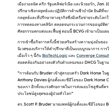
เมืองวอลนัต ครีก รัฐแคลิฟอร์เนีย และนิวยอร์ก, Ja
ปรึกษาเชิงกลยุทธ์และปฏิบัติการด้านชีวบำบัด ยินดีที่
กลยุทธ์และที่ปรึกษาทางธุรกิจซึ่งมีเครือข่ายระดับ
การทดลองทางคลินิก ตลอดจนกระบวนการขออนุมัติตา
ศัลยกรรมตกแต่งและฟื้นฟู ตอนนี้ BCVG เข้ามาเป็นแผนก
การเข้าซื้อกิจการครั้งนี้ช่วยเสริมสร้างความมุ่งมั่นข
นิเวศของบริการให้คำปรึกษาที่เป็นแบบบูรณาการ การ
เมื่อเร็ว ๆ นี้กับ
BioTechLogic
และ
Converge Consul
สอดคล้องกันอย่างลงตัวกับตำแหน่งของ DHCG ในฐานะบ
“การต้อนรับ Bruder เข้าสู่ครอบครัว Dark Horse ในฐ
Anthony Davies ผู้ก่อตั้งและซีอีโอของ Dark Horse 
ของเรา อีกทั้งจะเร่งศักยภาพในการส่งมอบโซลูชันที่ครอบ
ประโยชน์สูงสุดของผู้ป่วยทั่วโลก”
ดร. Scott P. Bruder นายแพทย์ผู้ก่อตั้งและซีอีโอขอ